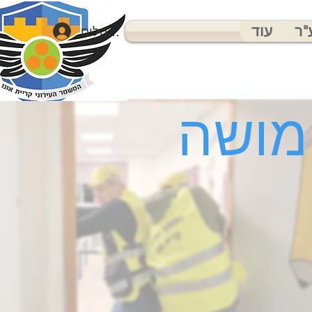
"ר
עוד
מנהלים
מושה