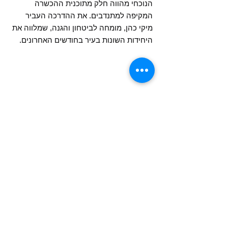
הנוכחי מהווה חלק מתוכנית ההכשרה
המקיפה למתנדבים. את ההדרכה העביר
מיקי כהן, מומחה לביטחון והגנה, שמלווה את
היחידות השונות בעיר בחודשים האחרונים.
גם בלילה גם ביום יש מי
ששומר עלינו!
במהלך סיור לילה שגרתי בשכונת עבר הירדן
בקריית אונו, שני מתנדבים במשמר השכונות,
משה ממיסטבלוב ובני מימון הצליחו לזהות
חשודים בפעילות עבריינית בעיר. מתנדבי
המשמר עכבו את החשודים, תשאלו אותם,
והזעיקו את משטרת מסובים.